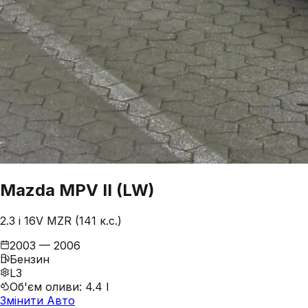
Mazda
MPV
II (LW)
2.3 i 16V MZR (141 к.с.)
2003 — 2006
Бензин
L3
Об'єм оливи
:
4.4 l
Змінити Авто