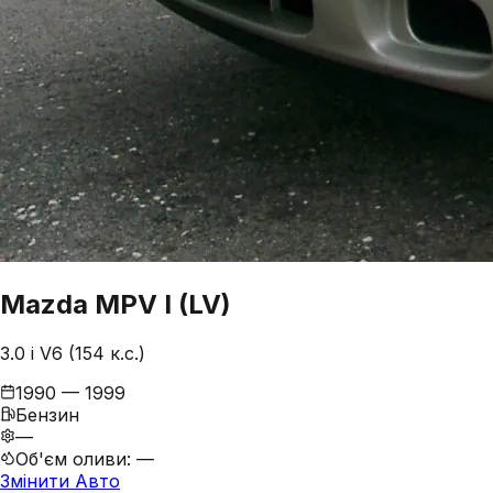
Mazda
MPV
I (LV)
3.0 i V6 (154 к.с.)
1990 — 1999
Бензин
—
Об'єм оливи
:
—
Змінити Авто