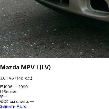
Mazda
MPV
I (LV)
3.0 i V6 (148 к.с.)
1996 — 1999
Бензин
—
Об'єм оливи
:
—
Змінити Авто