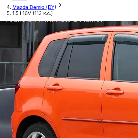
Mazda Demio (DY)
1.5 i 16V (113 к.с.)