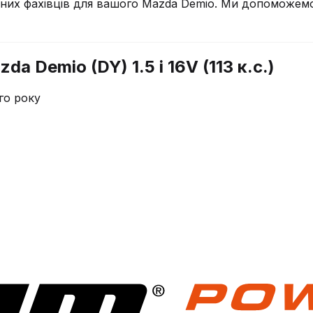
чних фахівців для вашого
Mazda
Demio
. Ми допоможемо 
a Demio (DY) 1.5 i 16V (113 к.с.)
го року