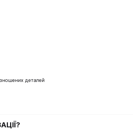
у зношених деталей
АЦІЇ?