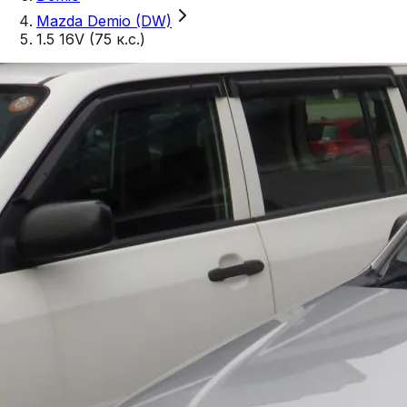
Mazda Demio (DW)
1.5 16V (75 к.с.)