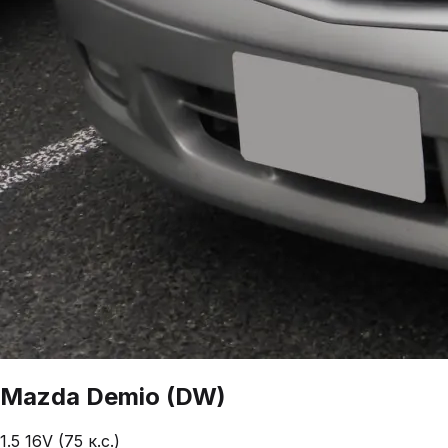
Mazda
Demio
(DW)
1.5 16V (75 к.с.)