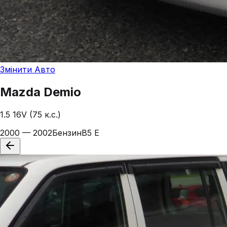
Змінити Авто
Mazda
Demio
1.5 16V (75 к.с.)
2000 — 2002
Бензин
B5 E