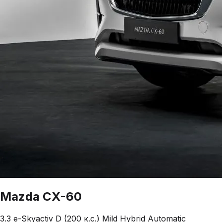
Mazda
CX-60
3.3 e-Skyactiv D (200 к.с.) Mild Hybrid Automatic