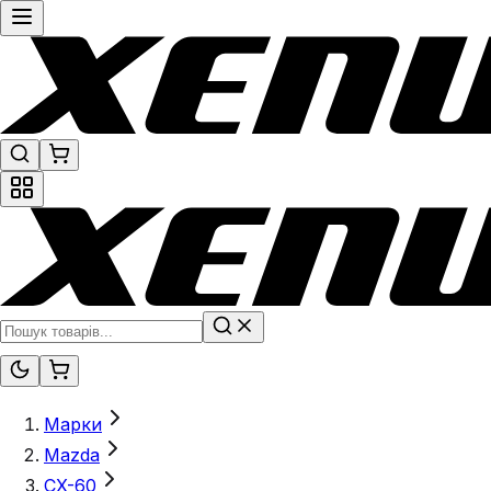
Марки
Mazda
CX-60