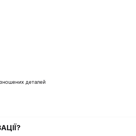
у зношених деталей
АЦІЇ?