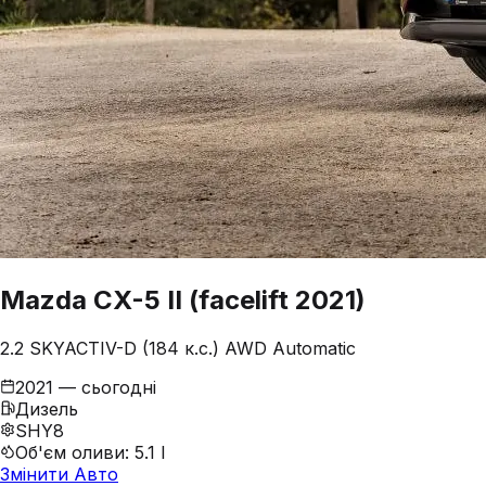
Mazda
CX-5
II (facelift 2021)
2.2 SKYACTIV-D (184 к.с.) AWD Automatic
2021 — сьогодні
Дизель
SHY8
Об'єм оливи
:
5.1 l
Змінити Авто