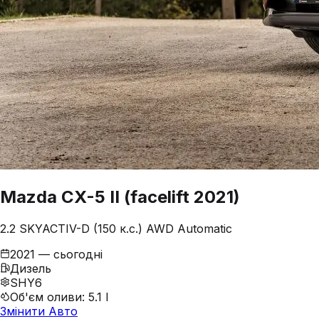
Mazda
CX-5
II (facelift 2021)
2.2 SKYACTIV-D (150 к.с.) AWD Automatic
2021 — сьогодні
Дизель
SHY6
Об'єм оливи
:
5.1 l
Змінити Авто