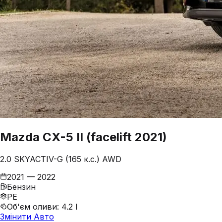
Mazda
CX-5
II (facelift 2021)
2.0 SKYACTIV-G (165 к.с.) AWD
2021 — 2022
Бензин
PE
Об'єм оливи
:
4.2 l
Змінити Авто