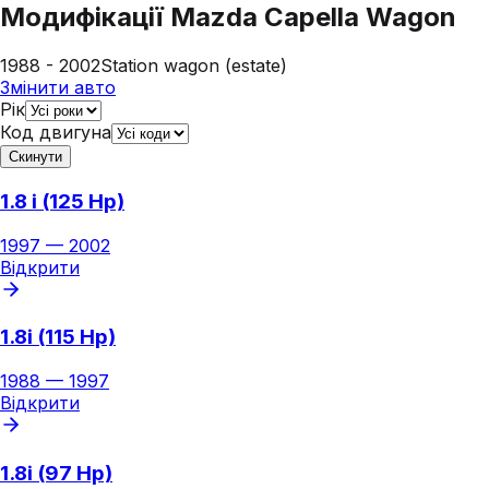
Модифікації
Mazda Capella Wagon
1988 - 2002
Station wagon (estate)
Змінити авто
Рік
Код двигуна
Скинути
1.8 i (125 Hp)
1997
—
2002
Відкрити
1.8i (115 Hp)
1988
—
1997
Відкрити
1.8i (97 Hp)