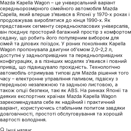
Mazda Kapella Wagon – це універсальний варіант
середньорозмірного сімейного автомобіля Mazda
Capella, який вперше з’явився в Японії у 1970‑х роках і
продовжував вироблятися до кінця 1990‑х. Як
представник сегменту середньокласових універсалів,
він поєднує просторий багажний простір з комфортом
седану, що робить його популярним вибором для
сімей та ділових поїздок. У різних поколіннях Kapella
Wagon пропонувала двигуни об’ємом 2,0–2,2 л,
доступні у задньопривідних та передньопривідних
конфігураціях, а в пізніших моделях з’явився і повний
привід, що підвищувало прохідність. Технологічно
автомобіль отримував типові для Mazda рішення того
часу – електронне управління паливом, підвіску з
передньою незалежною та задньою листовою, а
також опції безпеки, такі як ABS. На ринках Японії та
деяких експортних країнах Mazda Kapella Wagon
зарекомендувала себе як надійний і практичний
варіант, користуючись стабільним попитом завдяки
довговічності, простоті обслуговування та хорошій
вартості володіння.
Інші назви: