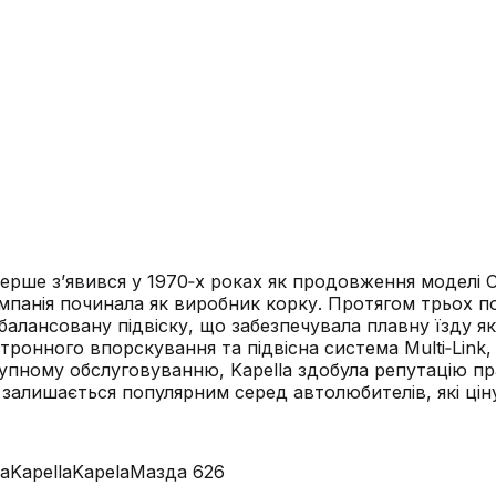
ерше з’явився у 1970‑х роках як продовження моделі 
компанія починала як виробник корку. Протягом трьох п
лансовану підвіску, що забезпечувала плавну їзду як у
ктронного впорскування та підвісна система Multi‑Link
упному обслуговуванню, Kapella здобула репутацію пр
 залишається популярним серед автолюбителів, які цін
а
Kapella
Kapela
Мазда 626