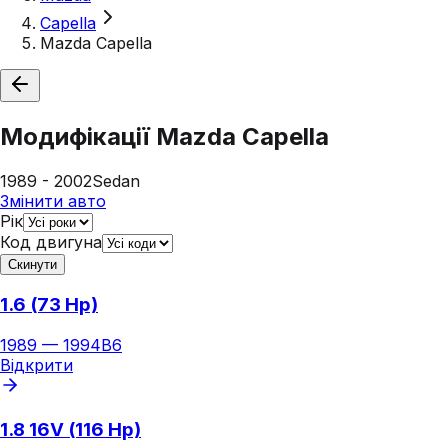
Capella
Mazda Capella
Модифікації
Mazda Capella
1989 - 2002
Sedan
Змінити авто
Рік
Код двигуна
Скинути
1.6 (73 Hp)
1989
—
1994
B6
Відкрити
1.8 16V (116 Hp)