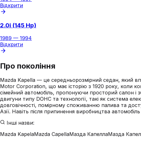
Відкрити
2.0i (145 Hp)
1989
—
1994
Відкрити
Про покоління
Mazda Kapella — це середньорозмірний седан, який вп
Motor Corporation, що має історію з 1920 року, коли 
сімейний автомобіль, пропонуючи просторий салон і зба
двигуни типу DOHC та технології, такі як система еле
довговічності, помірному споживанню палива та дост
Азії. Навіть після припинення виробництва автомобіль
Інші назви:
Mazda Kapela
Mazda Capella
Мазда Капелла
Мазда Капел