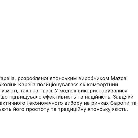
Capella, розробленої японським виробником Mazda
околінь Kapella позиціонувалася як комфортний
 місті, так і на трасі. У моделі використовувалися
, що підвищувало ефективність та надійність. Завдяки
актичного і економічного вибору на ринках Європи та
ують його простоту та традиційну японську якість.