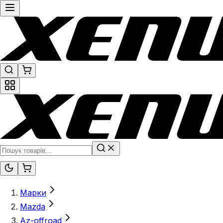
Марки
Mazda
Az-offroad