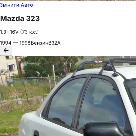
Змінити Авто
Mazda
323
1.3 i 16V (73 к.с.)
1994 — 1998
Бензин
B32A