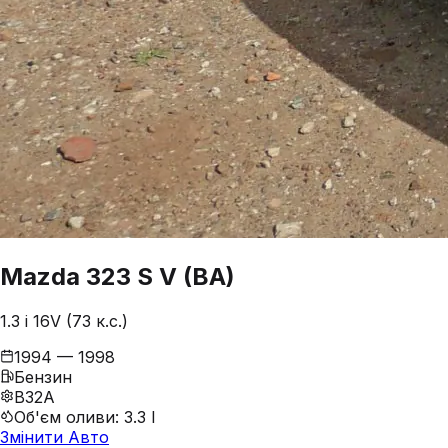
Mazda
323
S V (BA)
1.3 i 16V (73 к.с.)
1994 — 1998
Бензин
B32A
Об'єм оливи
:
3.3 l
Змінити Авто