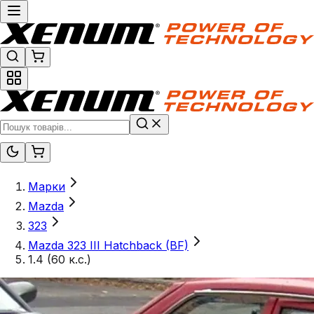
Марки
Mazda
323
Mazda 323 III Hatchback (BF)
1.4 (60 к.с.)