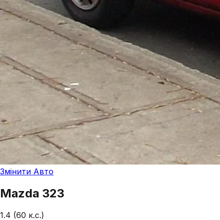
Змінити Авто
Mazda
323
1.4 (60 к.с.)