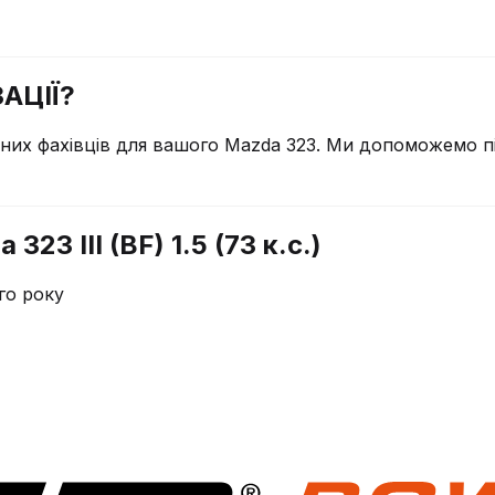
АЦІЇ?
чних фахівців для вашого
Mazda
323
. Ми допоможемо пі
23 III (BF) 1.5 (73 к.с.)
го року