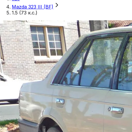
Mazda 323 III (BF)
1.5 (73 к.с.)