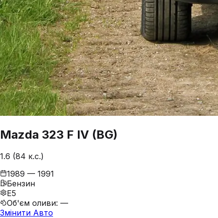
Mazda
323
F IV (BG)
1.6 (84 к.с.)
1989 — 1991
Бензин
E5
Об'єм оливи
:
—
Змінити Авто