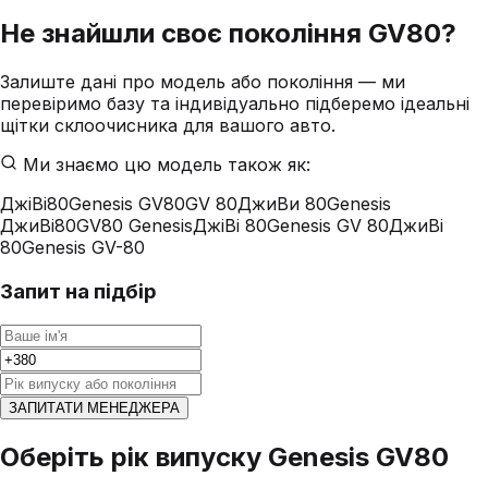
Не знайшли своє покоління
GV80
?
Залиште дані про модель або покоління — ми
перевіримо базу та індивідуально підберемо ідеальні
щітки склоочисника для вашого авто.
Ми знаємо цю модель також як:
ДжіВі80
Genesis GV80
GV 80
ДжиВи 80
Genesis
ДжиВі80
GV80 Genesis
ДжіВі 80
Genesis GV 80
ДжиВі
80
Genesis GV-80
Запит на підбір
ЗАПИТАТИ МЕНЕДЖЕРА
Оберіть рік випуску Genesis GV80