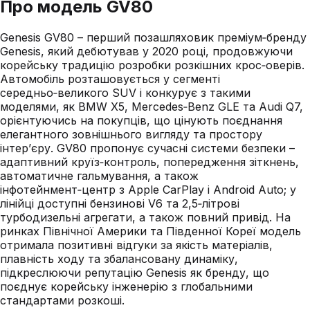
Про модель
GV80
Genesis GV80 – перший позашляховик преміум‑бренду
Genesis, який дебютував у 2020 році, продовжуючи
корейську традицію розробки розкішних крос‑оверів.
Автомобіль розташовується у сегменті
середньо‑великого SUV і конкурує з такими
моделями, як BMW X5, Mercedes‑Benz GLE та Audi Q7,
орієнтуючись на покупців, що цінують поєднання
елегантного зовнішнього вигляду та простору
інтер’єру. GV80 пропонує сучасні системи безпеки –
адаптивний круїз‑контроль, попередження зіткнень,
автоматичне гальмування, а також
інфотейнмент‑центр з Apple CarPlay і Android Auto; у
лінійці доступні бензинові V6 та 2,5‑літрові
турбодизельні агрегати, а також повний привід. На
ринках Північної Америки та Південної Кореї модель
отримала позитивні відгуки за якість матеріалів,
плавність ходу та збалансовану динаміку,
підкреслюючи репутацію Genesis як бренду, що
поєднує корейську інженерію з глобальними
стандартами розкоші.