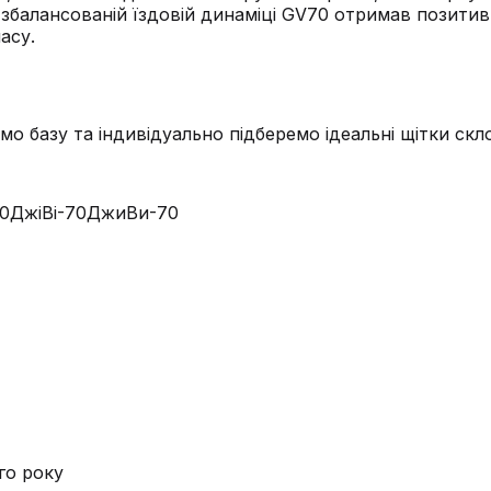
а збалансованій їздовій динаміці GV70 отримав позитив
асу.
мо базу та індивідуально підберемо ідеальні щітки ск
0
ДжіВі-70
ДжиВи-70
го року