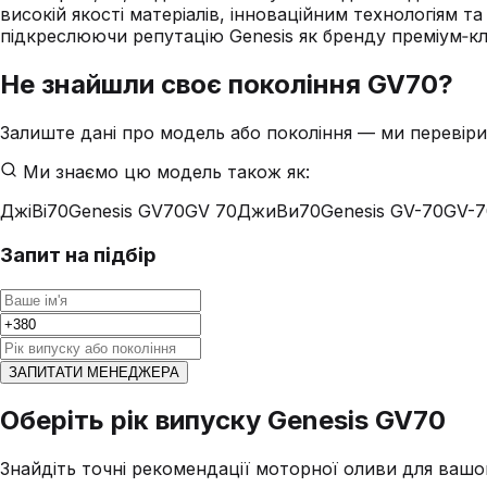
високій якості матеріалів, інноваційним технологіям т
підкреслюючи репутацію Genesis як бренду преміум‑кл
Не знайшли своє покоління
GV70
?
Залиште дані про модель або покоління — ми перевіри
Ми знаємо цю модель також як:
ДжіВі70
Genesis GV70
GV 70
ДжиВи70
Genesis GV-70
GV-7
Запит на підбір
ЗАПИТАТИ МЕНЕДЖЕРА
Оберіть рік випуску Genesis GV70
Знайдіть точні рекомендації моторної оливи для вашо