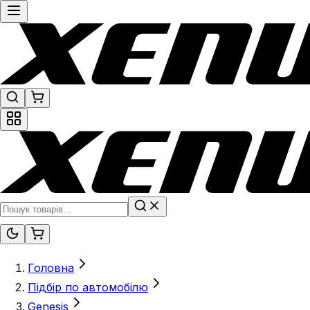
Головна
Підбір по автомобілю
Genesis