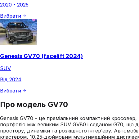
2020 - 2025
Вибрати
Genesis GV70 (facelift 2024)
SUV
Від 2024
Вибрати
Про модель
GV70
Genesis GV70 – це преміальний компактний кросовер,
портфоліо між великим SUV GV80 і седаном G70, що до
простору, динаміки та розкішного інтер’єру. Автомоб
кластером, 10,25‑дюймовим мультимедійним дисплеєм