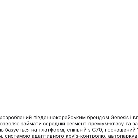
 розроблений південнокорейським брендом Genesis і в
зволяє займати середній сегмент преміум‑класу та за
іль базується на платформі, спільній з G70, і оснаще
, системою адаптивного круїз‑контролю, автопаркува