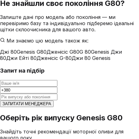
Не знайшли своє покоління
G80
?
Залиште дані про модель або покоління — ми
перевіримо базу та індивідуально підберемо ідеальні
щітки склоочисника для вашого авто.
Ми знаємо цю модель також як:
Джі 80
Genesis G80
Дженісіс G80
G 80
Genesis Джи
80
Джи Ейті 80
Дженісіс G-80
Джи 80 Genesis
Запит на підбір
ЗАПИТАТИ МЕНЕДЖЕРА
Оберіть рік випуску Genesis G80
Знайдіть точні рекомендації моторної оливи для
вашого року