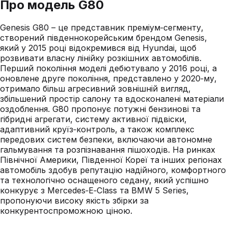
Про модель
G80
Genesis G80 – це представник преміум‑сегменту,
створений південнокорейським брендом Genesis,
який у 2015 році відокремився від Hyundai, щоб
розвивати власну лінійку розкішних автомобілів.
Перший покоління моделі дебютувало у 2016 році, а
оновлене друге покоління, представлено у 2020‑му,
отримало більш агресивний зовнішній вигляд,
збільшений простір салону та вдосконалені матеріали
оздоблення. G80 пропонує потужні бензинові та
гібридні агрегати, систему активної підвіски,
адаптивний круїз‑контроль, а також комплекс
передових систем безпеки, включаючи автономне
гальмування та розпізнавання пішоходів. На ринках
Північної Америки, Південної Кореї та інших регіонах
автомобіль здобув репутацію надійного, комфортного
та технологічно оснащеного седану, який успішно
конкурує з Mercedes‑E‑Class та BMW 5 Series,
пропонуючи високу якість збірки за
конкурентоспроможною ціною.