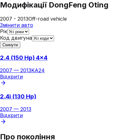
Модифікації
DongFeng Oting
2007 - 2013
Off-road vehicle
Змінити авто
Рік
Код двигуна
Скинути
2.4 (150 Hp) 4x4
2007
—
2013
KA24
Відкрити
2.4i (130 Hp)
2007
—
2013
Відкрити
Про покоління