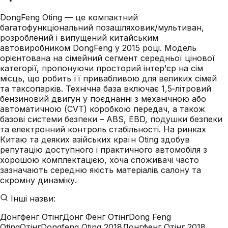
DongFeng Oting — це компактний
багатофункціональний позашляховик/мультиван,
розроблений і випущений китайським
автовиробником DongFeng у 2015 році. Модель
орієнтована на сімейний сегмент середньої цінової
категорії, пропонуючи просторий інтер’єр на сім
місць, що робить її привабливою для великих сімей
та таксопарків. Технічна база включає 1,5‑літровий
бензиновий двигун у поєднанні з механічною або
автоматичною (CVT) коробкою передач, а також
базові системи безпеки – ABS, EBD, подушки безпеки
та електронний контроль стабільності. На ринках
Китаю та деяких азійських країн Oting здобув
репутацію доступного і практичного автомобіля з
хорошою комплектацією, хоча споживачі часто
зазначають середню якість матеріалів салону та
скромну динаміку.
Інші назви:
Донгфенг Отінг
Донг Фенг Отінг
Dong Feng
Oting
Отінг
Dongfeng Oting 2018
Донгфенг Отінг 2018