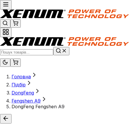
Головна
Підбір
DongFeng
Fengshen A9
DongFeng Fengshen A9