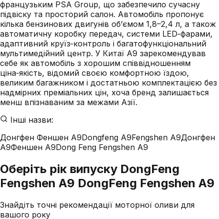
французьким PSA Group, що забезпечило сучасну
підвіску та просторий салон. Автомобіль пропонує
кілька бензинових двигунів об’ємом 1,8–2,4 л, а також
автоматичну коробку передач, системи LED‑фарами,
адаптивний круїз‑контроль і багатофункціональний
мультимедійний центр. У Китаї A9 зарекомендував
себе як автомобіль з хорошим співвідношенням
ціна‑якість, відомий своєю комфортною їздою,
великим багажником і достатньою комплектацією без
надмірних преміальних цін, хоча бренд залишається
менш впізнаваним за межами Азії.
Інші назви:
Донгфен Феншен A9
Dongfeng A9
Fengshen A9
Донгфен
A9
Феншен A9
Dong Feng Fengshen A9
Оберіть рік випуску DongFeng
Fengshen A9 DongFeng Fengshen A9
Знайдіть точні рекомендації моторної оливи для
вашого року