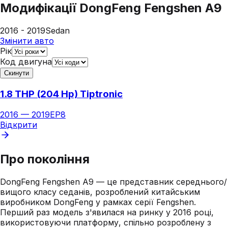
Модифікації
DongFeng Fengshen A9
2016 - 2019
Sedan
Змінити авто
Рік
Код двигуна
Скинути
1.8 THP (204 Hp) Tiptronic
2016
—
2019
EP8
Відкрити
Про покоління
DongFeng Fengshen A9 — це представник середнього/
вищого класу седанів, розроблений китайським
виробником DongFeng у рамках серії Fengshen.
Перший раз модель з'явилася на ринку у 2016 році,
використовуючи платформу, спільно розроблену з