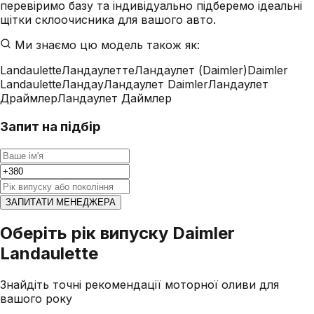
перевіримо базу та індивідуально підберемо ідеальні
щітки склоочисника для вашого авто.
Ми знаємо цю модель також як:
Landaulette
Ландаулетте
Ландаулет (Daimler)
Daimler
Landaulette
Ландау
Ландаулет Daimler
Ландаулет
Драймлер
Ландаулет Даймлер
Запит на підбір
ЗАПИТАТИ МЕНЕДЖЕРА
Оберіть рік випуску Daimler
Landaulette
Знайдіть точні рекомендації моторної оливи для
вашого року