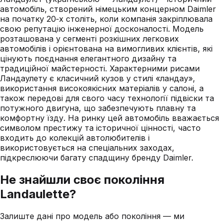
автомобіль, створений німецьким концерном Daimler
на початку 20‑х століть, коли компанія закріплювала
свою репутацію інженерної досконалості. Модель
розташована у сегменті розкішних легкових
автомобілів і орієнтована на вимогливих клієнтів, які
цінують поєднання елегантного дизайну та
традиційної майстерності. Характерними рисами
Ландаулету є класичний кузов у стилі «ландау»,
використання високоякісних матеріалів у салоні, а
також передові для свого часу технології підвіски та
потужного двигуна, що забезпечують плавну та
комфортну їзду. На ринку цей автомобіль вважається
символом престижу та історичної цінності, часто
входить до колекцій автолюбителів і
використовується на спеціальних заходах,
підкреслюючи багату спадщину бренду Daimler.
Не знайшли своє покоління
Landaulette
?
Залиште дані про модель або покоління — ми