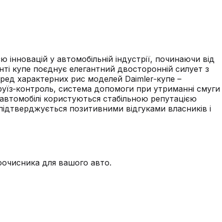
ю інновацій у автомобільній індустрії, починаючи від
нті купе поєднує елегантний двосторонній силует з
еред характерних рис моделей Daimler‑купе –
круїз‑контроль, система допомоги при утриманні смуги
 автомобілі користуються стабільною репутацією
підтверджується позитивними відгуками власників і
лоочисника для вашого авто.