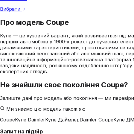
Вибрати
Про модель
Coupe
Купе — це кузовний варіант, який розвивається під мар
перших автомобілів у 1900‑х роках і до сучасних елек
динамічними характеристиками, орієнтованими на воді
високоякісний легкозалізний або алюмінієвий шасі, пе
та інноваційна інформаційно‑розважальна платформа 
завдяки надійності, розкішному оздобленню інтер’єру
експертних оглядів.
Не знайшли своє покоління
Coupe
?
Залиште дані про модель або покоління — ми перевіри
Ми знаємо цю модель також як:
Coupe
Купе Daimler
Купе Даймлер
Daimler Coupe
Купе Д
Запит на підбір