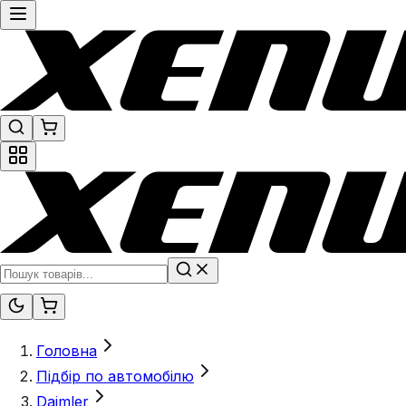
Головна
Підбір по автомобілю
Daimler