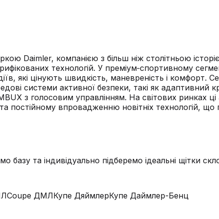
кою Daimler, компанією з більш ніж столітньою історіє
трифікованих технологій. У преміум‑спортивному сегме
їв, які цінують швидкість, маневреність і комфорт. С
редові системи активної безпеки, такі як адаптивний 
MBUX з голосовим управлінням. На світових ринках ці
 та постійному впровадженню новітніх технологій, що 
мо базу та індивідуально підберемо ідеальні щітки ск
МЛ
Coupe ДМЛ
Купе Дяймлер
Купе Даймлер-Бенц