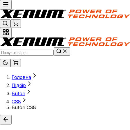
Головна
Підбір
Bufori
CS8
Bufori CS8