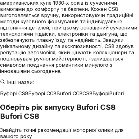
американських купе 1930‑х років із сучасними
вимогами до комфорту та безпеки. Кожен CS8
виготовляється вручну, використовуючи традиційні
методи кузовного формування та індивідуальне
підгоняння деталей, при цьому оснащений сучасними
технологіями підвіски, електроніки та двигуна, що
забезпечують плавну їзду та надійність. Завдяки
унікальному дизайну та ексклюзивності, CS8 здобув
репутацію автомобіля, який цінують колекціонери та
поціновувачі ручної майстерності, і залишається
символом поєднання романтики минулого з
інноваціями сьогодення.
Інші назви:
Буфорі CS8
Буфорі СС8
Bufori СС8
CS8
Буфорі
Bufori
Оберіть рік випуску Bufori CS8
Bufori CS8
Знайдіть точні рекомендації моторної оливи для
вашого року