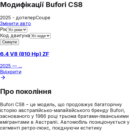
Модифікації
Bufori CS8
2025 - дотепер
Coupe
Змінити авто
Рік
Код двигуна
Скинути
6.4 V8 (810 Hp) ZF
2025
—
...
Відкрити
Про покоління
Bufori CS8 – це модель, що продовжує багаторічну
історію австралійсько‑малайзійського бренду Bufori,
заснованого у 1986 році трьома братами‑ліванськими
емігрантами в Австралії. Автомобіль позиціонується у
сегменті ретро‑люкс, поєднуючи естетику